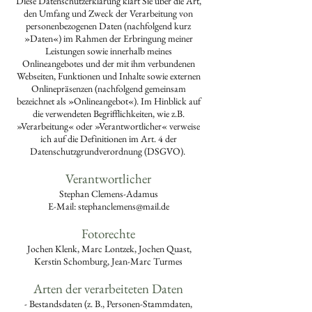
Diese Datenschutzerklärung klärt Sie über die Art,
den Umfang und Zweck der Verarbeitung von
personenbezogenen Daten (nachfolgend kurz
»Daten«) im Rahmen der Erbringung meiner
Leistungen sowie innerhalb meines
Onlineangebotes und der mit ihm verbundenen
Webseiten, Funktionen und Inhalte sowie externen
Onlinepräsenzen (nachfolgend gemeinsam
bezeichnet als »Onlineangebot«). Im Hinblick auf
die verwendeten Begrifflichkeiten, wie z.B.
»Verarbeitung« oder »Verantwortlicher« verweise
ich auf die Definitionen im Art. 4 der
Datenschutzgrundverordnung (DSGVO).
Verantwortlicher
Stephan Clemens-Adamus
E-Mail: stephanclemens@mail.de
Fotorechte
Jochen Klenk, Marc Lontzek, Jochen Quast,
Kerstin Schomburg, Jean-Marc Turmes
Arten der verarbeiteten Daten
- Bestandsdaten (z. B., Personen-Stammdaten,