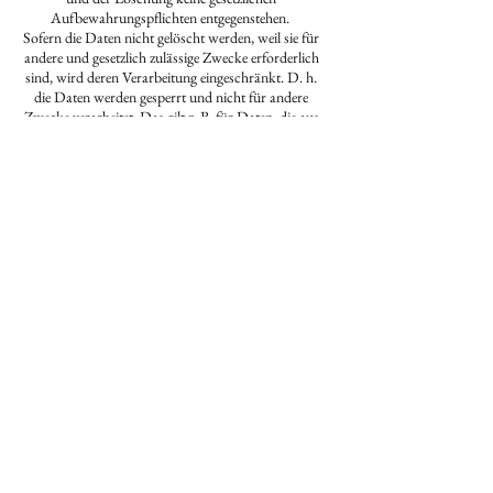
Aufbewahrungspflichten entgegenstehen.
Sofern die Daten nicht gelöscht werden, weil sie für
andere und gesetzlich zulässige Zwecke erforderlich
sind, wird deren Verarbeitung eingeschränkt. D. h.
die Daten werden gesperrt und nicht für andere
Zwecke verarbeitet. Das gilt z. B. für Daten, die aus
handels- oder steuerrechtlichen Gründen
aufbewahrt werden müssen.
Änderungen und Aktualisierungen
der Datenschutzerklärung
Ich bitte Sie, sich regelmäßig über den Inhalt
unserer Datenschutzerklärung zu informieren. Wir
passen die Datenschutzerklärung an, sobald die
Änderungen der von uns durchgeführten
Datenverarbeitungen dies erforderlich machen. Ich
informiere Sie, sobald durch die Änderungen eine
Mitwirkungshandlung Ihrerseits (z.B.
Einwilligung) oder eine sonstige individuelle
Benachrichtigung erforderlich wird.
Kontaktaufnahme
Bei der Kontaktaufnahme mit mir (z.B. per E-Mail,