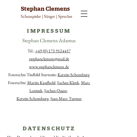
Stephan Clemens
Schauspieler | Sänger | Sprecher
IMPRESSUM
Stephan Clemens-Adamus
Tel.:
+49 (0) 173 9124457
stephanclemens@mail.de
www.stephanclemens.de
Fotorechte Titelbild Startseite:
Kerstin Schomburg
Fotorechte:
Martin Kaufhold
,
Jochen Klenk
,
Marc
Lontzek
,
Jochen Quast
,
Kerstin Schomburg
,
Jean-Marc Turmes
DATENSCHUTZ