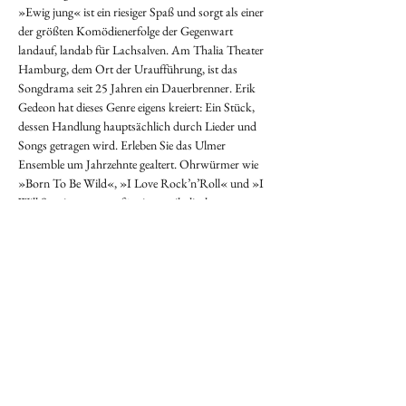
»Ewig jung« ist ein riesiger Spaß und sorgt als einer 
der größten Komödienerfolge der Gegenwart 
landauf, landab für Lachsalven. Am Thalia Theater 
Hamburg, dem Ort der Uraufführung, ist das 
Songdrama seit 25 Jahren ein Dauerbrenner. Erik 
Gedeon hat dieses Genre eigens kreiert: Ein Stück, 
dessen Handlung hauptsächlich durch Lieder und 
Songs getragen wird. Erleben Sie das Ulmer 
Ensemble um Jahrzehnte gealtert. Ohrwürmer wie 
»Born To Be Wild«, »I Love Rock’n’Roll« und »I 
Will Survive« sorgen für ein musikalisches 
Feuerwerk der guten Laune, das schon im nächsten 
Augenblick umschlägt in ein zartes Spiel über 
Theater, Leben, Älterwerden und das Verrinnen der 
Jahre, mit Power-Balladen wie »All By Myself«. 
»Forever Young«, »Ewig jung«, drehen diese 
lebenslustigen Künstler nochmal richtig auf!