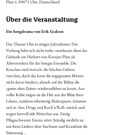
Platz 1, 89073 Ulm, Deutschland
Über die Veranstaltung
Ein Songdrama von Erik Gedeon
Das Theater Ulm in einigen Jahrzehnten: Der 
Vorhang hebt sich nicht mehr, stattdessen dient das 
Gebäude am Herbert-von-Karajan-Platz als 
Altersresidenz für das betagte Ensemble. Die 
Knochen sind morsch, die falschen Gebisse 
rutschen, doch das kann die angegrauten Mimen 
nicht daran hindern, abends auf der Bühne die 
›guten alten Zeiten‹ wiederaufleben zu lassen. Aus 
voller Kehle singen sie die Hits aus der Blüte ihres 
Lebens, rezitieren inbrünstig Shakespeare, träumen 
sich in ›Sex, Drugs and Rock’n’Roll‹ zurück und 
tragen lustvoll eitle Mätzchen aus. Einzig 
Pflegeschwester Emma stört: Ständig verdirbt sie 
mit ihren Liedern über Siechtum und Krankheit die 
Stimmung …