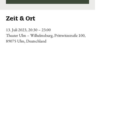
Zeit & Ort
13. Juli 2023, 20:30 – 23:00
Theater Ulm – Wilhelmsburg, Prittwitzstraße 100,
89075 Ulm, Deutschland
KONTAKT
Tel.:
+49 (0) 173 9124457
stephanclemens@mail.de
Impressum & Datenschutz
© 2024 Stephan Clemens-Adamus