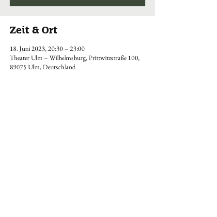
Zeit & Ort
18. Juni 2023, 20:30 – 23:00
Theater Ulm – Wilhelmsburg, Prittwitzstraße 100,
89075 Ulm, Deutschland
KONTAKT
Tel.:
+49 (0) 173 9124457
stephanclemens@mail.de
Impressum & Datenschutz
© 2024 Stephan Clemens-Adamus