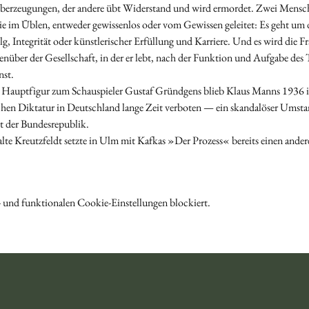
berzeugungen, der andere übt Widerstand und wird ermordet. Zwei Menschen
 im Üblen, entweder gewissenlos oder vom Gewissen geleitet: Es geht um 
Integrität oder künstlerischer Erfüllung und Karriere. Und es wird die Frag
nüber der Gesellschaft, in der er lebt, nach der Funktion und Aufgabe des 
st.
 Hauptfigur zum Schauspieler Gustaf Gründgens blieb Klaus Manns 1936 i
schen Diktatur in Deutschland lange Zeit verboten — ein skandalöser Umsta
t der Bundesrepublik.
e Kreutzfeldt setzte in Ulm mit Kafkas »Der Prozess« bereits einen anderen
 und funktionalen Cookie-Einstellungen blockiert.