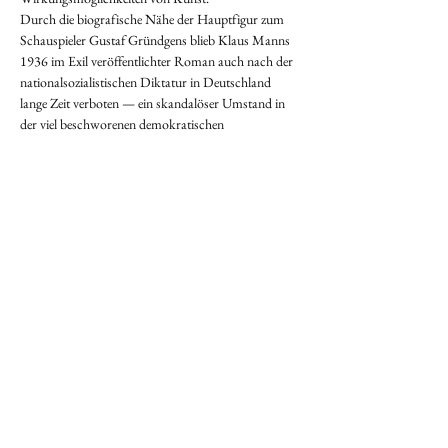
Durch die biografische Nähe der Hauptfigur zum 
Schauspieler Gustaf Gründgens blieb Klaus Manns 
1936 im Exil veröffentlichter Roman auch nach der 
nationalsozialistischen Diktatur in Deutschland 
lange Zeit verboten — ein skandalöser Umstand in 
der viel beschworenen demokratischen 
Meinungsfreiheit der Bundesrepublik.
Regisseur und Bühnenbildner Malte Kreutzfeldt 
setzte in Ulm mit Kafkas »Der Prozess« bereits 
einen anderen Klassiker der literarischen Moderne 
bildstark in Szene.
KONTAKT
Tel.:
+49 (0) 173 9124457
stephanclemens@mail.de