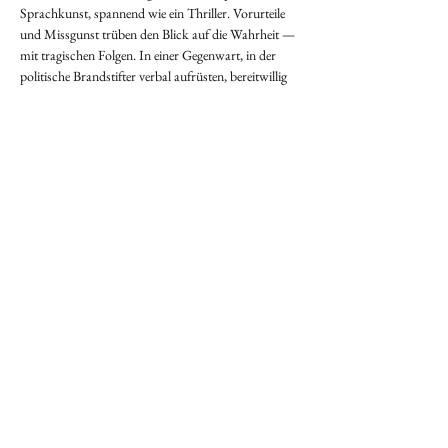
Sprachkunst, spannend wie ein Thriller. Vorurteile 
und Missgunst trüben den Blick auf die Wahrheit — 
mit tragischen Folgen. In einer Gegenwart, in der 
politische Brandstifter verbal aufrüsten, bereitwillig 
zu Mitteln des Krieges greifen und eine ›Wir zuerst-
Mentalität‹ propagieren, ist die Frage nach den 
Ursprüngen von Feindschaft und Abschottung 
dringlicher denn je. Ist Versöhnung möglich?
KONTAKT
Tel.:
+49 (0) 173 9124457
stephanclemens@mail.de
Impressum & Datenschutz