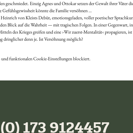
 geschmiedet. Einzig Agnes und Ottokar setzen der Gewalt ihrer Väter die
e Gefühlsgewissheit könnte die Familie versöhnen …
 Heinrich von Kleists Debüt, emotionsgeladen, voller poetischer Sprachkuns
en Blick auf die Wahrheit — mit tragischen Folgen. In einer Gegenwart, in d
 Mitteln des Krieges greifen und eine ›Wir zuerst-Mentalität‹ propagieren, is
 dringlicher denn je. Ist Versöhnung möglich?
 und funktionalen Cookie-Einstellungen blockiert.
 (0) 173 9124457