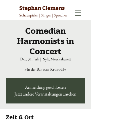
Stephan Clemens
Schauspieler | Sänger | Sprecher
Comedian
Harmonists in
Concert
Do., 31. Juli
  |  
Sylt, Meerkabarett
»In der Bar zum Krokodil«
Anmeldung geschlossen
Jetzt andere Veranstaltungen ansehen
Zeit & Ort