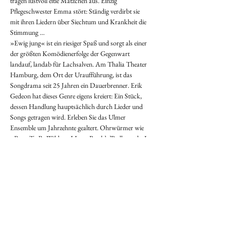
tragen lustvoll eitle Mätzchen aus. Einzig 
Pflegeschwester Emma stört: Ständig verdirbt sie 
mit ihren Liedern über Siechtum und Krankheit die 
Stimmung …
»Ewig jung« ist ein riesiger Spaß und sorgt als einer 
der größten Komödienerfolge der Gegenwart 
landauf, landab für Lachsalven. Am Thalia Theater 
Hamburg, dem Ort der Uraufführung, ist das 
Songdrama seit 25 Jahren ein Dauerbrenner. Erik 
Gedeon hat dieses Genre eigens kreiert: Ein Stück, 
dessen Handlung hauptsächlich durch Lieder und 
Songs getragen wird. Erleben Sie das Ulmer 
Ensemble um Jahrzehnte gealtert. Ohrwürmer wie 
»Born To Be Wild«, »I Love Rock’n’Roll« und »I 
Will Survive« sorgen für ein musikalisches 
Feuerwerk der guten Laune, das schon im nächsten 
Augenblick umschlägt in ein zartes Spiel über 
Theater, Leben, Älterwerden und das Verrinnen der 
Jahre, mit Power-Balladen wie »All By Myself«. 
»Forever Young«, »Ewig jung«, drehen diese 
lebenslustigen Künstler nochmal richtig auf!